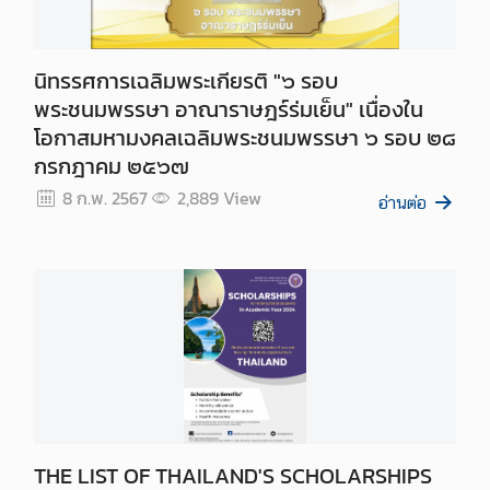
นิทรรศการเฉลิมพระเกียรติ "๖ รอบ
พระชนมพรรษา อาณาราษฎร์ร่มเย็น" เนื่องใน
โอกาสมหามงคลเฉลิมพระชนมพรรษา ๖ รอบ ๒๘
กรกฎาคม ๒๕๖๗
8 ก.พ. 2567
2,889
View
อ่านต่อ
THE LIST OF THAILAND'S SCHOLARSHIPS