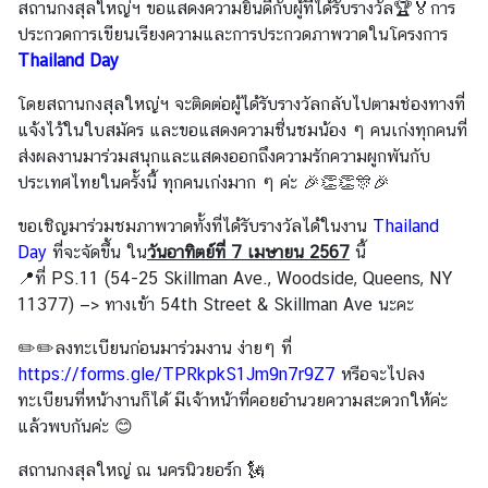
สถานกงสุลใหญ่ฯ ขอแสดงความยินดีกับผู้ที่ได้รับรางวัล🏆🏅การ
ประกวดการเขียนเรียงความและการประกวดภาพวาดในโครงการ
บ
Thailand Day
ริ
ก
โดยสถานกงสุลใหญ่ฯ จะติดต่อผู้ได้รับรางวัลกลับไปตามช่องทางที่
า
แจ้งไว้ในใบสมัคร และขอแสดงความชื่นชมน้อง ๆ คนเก่งทุกคนที่
ร
ส่งผลงานมาร่วมสนุกและแสดงออกถึงความรักความผูกพันกับ
ค
ประเทศไทยในครั้งนี้ ทุกคนเก่งมาก ๆ ค่ะ 🎉👏👏🎊🎉
น
ไ
ขอเชิญมาร่วมชมภาพวาดทั้งที่ได้รับรางวัลได้ในงาน
Thailand
ท
Day
ที่จะจัดขึ้น ใน
วันอาทิตย์ที่ 7 เมษายน 2567
นี้
ย
📍ที่ PS.11 (54-25 Skillman Ave., Woodside, Queens, NY
11377) —> ทางเข้า 54th Street & Skillman Ave นะคะ
ข่
✏️✏️ลงทะเบียนก่อนมาร่วมงาน ง่ายๆ ที่
า
https://forms.gle/TPRkpkS1Jm9n7r9Z7
หรือจะไปลง
ว
ทะเบียนที่หน้างานก็ได้ มีเจ้าหน้าที่คอยอำนวยความสะดวกให้ค่ะ
กิ
แล้วพบกันค่ะ 😊
จ
สถานกงสุลใหญ่ ณ นครนิวยอร์ก 🗽
ก